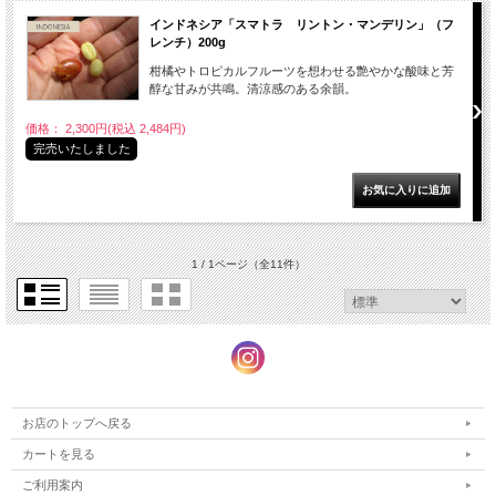
インドネシア「スマトラ リントン・マンデリン」（フ
レンチ）200g
柑橘やトロピカルフルーツを想わせる艶やかな酸味と芳
醇な甘みが共鳴。清涼感のある余韻。
価格： 2,300円(税込 2,484円)
完売いたしました
1 / 1ページ
（全11件）
お店のトップへ戻る
カートを見る
ご利用案内