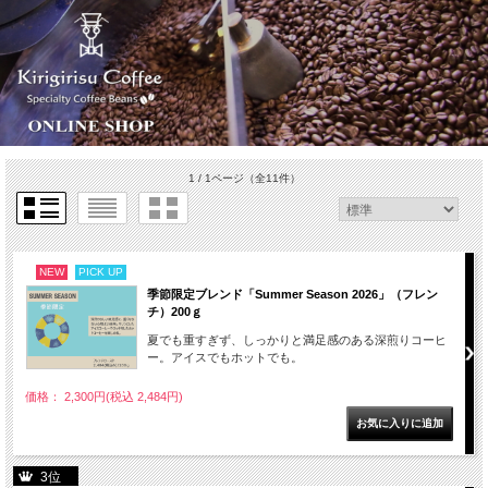
1 / 1ページ
（全11件）
NEW
PICK UP
季節限定ブレンド「Summer Season 2026」（フレン
チ）200ｇ
夏でも重すぎず、しっかりと満足感のある深煎りコーヒ
ー。アイスでもホットでも。
価格： 2,300円(税込 2,484円)
3位