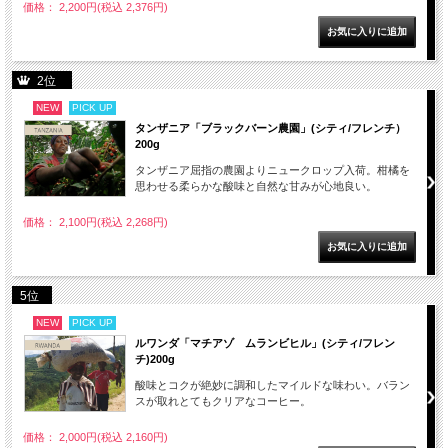
価格： 2,200円(税込 2,376円)
2位
NEW
PICK UP
タンザニア「ブラックバーン農園」(シティ/フレンチ）
200g
タンザニア屈指の農園よりニュークロップ入荷。柑橘を
思わせる柔らかな酸味と自然な甘みが心地良い。
価格： 2,100円(税込 2,268円)
5位
NEW
PICK UP
ルワンダ「マチアゾ ムランビヒル」(シティ/フレン
チ)200g
酸味とコクが絶妙に調和したマイルドな味わい。バラン
スが取れとてもクリアなコーヒー。
価格： 2,000円(税込 2,160円)