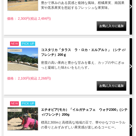
豊かで厚みのある質感と複雑な風味。柑橘果実、南国果
実や黒系果実を想起するフレッシュな果実味。
価格： 2,300円(税込 2,484円)
NEW
PICK UP
コスタリカ「タラス ラ・ロカ・エルアルト」（シティ/
フレンチ）200ｇ
密度の高い果肉と豊かな甘みを蓄え、カップの中にぎゅ
っと凝縮した味わいをもたらす。
価格： 2,100円(税込 2,268円)
NEW
PICK UP
エチオピア(モカ）「イルガチェフェ ウォテ2300」(シテ
ィ/フレンチ）200g
標高2,300mと高標高な地域の豆で、華やかなフローラル
の香りとみずみずしい果実感が楽しめるコーヒー。