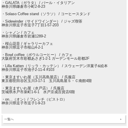
・GALATA（ガラタ） / バール・イタリアン
神奈川県鎌倉市小町2-8-23
・Solaso Coffee stand（ソラソ） / コーヒースタンド
・Sidewinder（サイドワインダー） / ジャズ喫茶
神奈川県逗子市逗子7丁目1-57-203
・シャノン / カフェ
神奈川県鎌倉市岩瀬1289-2
・桜山花音 / ギャラリーカフェ
神奈川県逗子市桜山4-2-1
・Bowl coffee（ボウルコーヒー） / カフェ
大阪府茨木市彩都あさぎ1-2-1 ガーデンモール彩都2F
・Lilla Katten（リッラ・カッテン） / スウェーデン洋菓子&絵本
神奈川県逗子市池子2-11-4 #103
・東京ますいわ屋（玉川高島屋店） / 呉服店
東京都世田谷区玉川3-17-1 玉川高島屋Ｓ・Ｃ南館4階
・東京ますいわ屋（水戸店） / 呉服店
茨城県水戸市泉町1-6-1 水戸京成百貨店6階
・on...（オン）/ フレンチ（ビストロ）
神奈川県逗子市逗子1-9-23
一覧へ