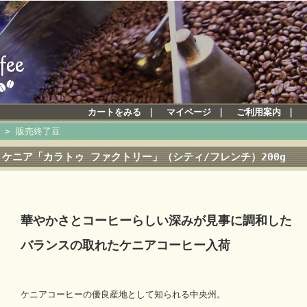
カートをみる
｜
マイページ
｜
ご利用案内
｜
>
販売終了豆
ケニア「カラトゥ ファクトリー」（シティ/フレンチ）200g
華やかさとコーヒーらしい深みが見事に調和した
バランスの取れたケニアコーヒー入荷
ケニアコーヒーの優良産地として知られる中央州。