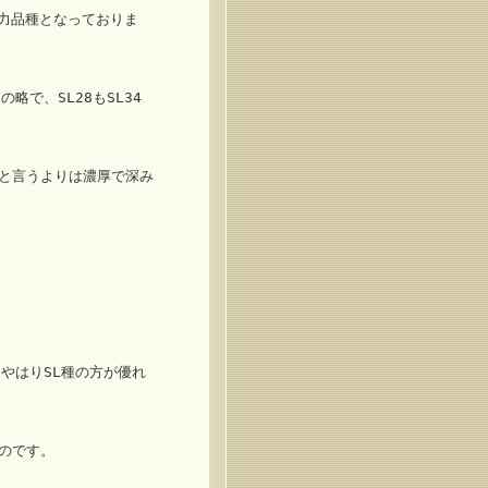
主力品種となっておりま
で、SL28もSL34
と言うよりは濃厚で深み
やはりSL種の方が優れ
のです。